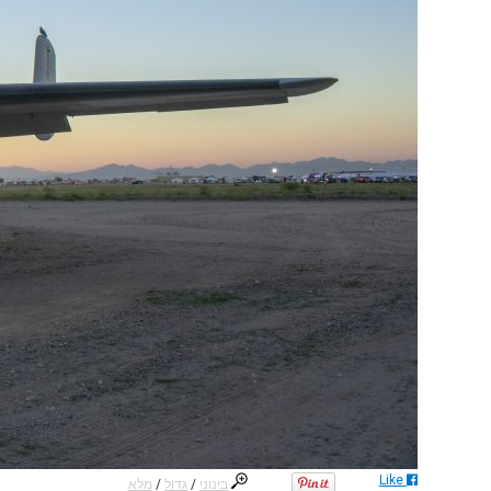
Like
בינוני
/
גדול
/
מלא