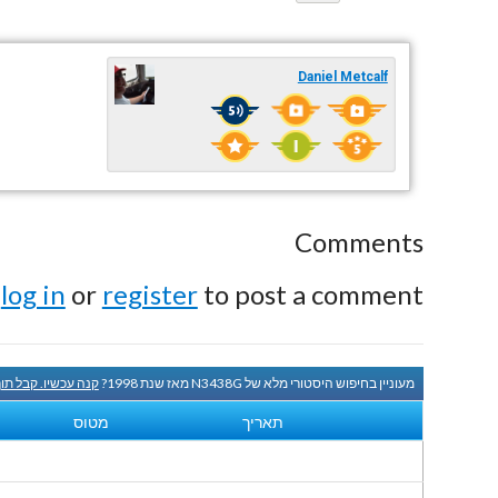
Daniel Metcalf
Comments
e
log in
or
register
to post a comment.
מעוניין בחיפוש היסטורי מלא של N3438G מאז שנת 1998?
קנה עכשיו. קבל תו
תאריך
מטוס