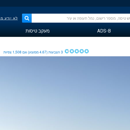
לא יודע מ
ADS-B
מעקב טיסות
3
הצבעות (
4.67
ממוצע) וגם
1,508
צפיות