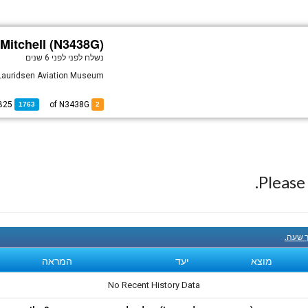
Mitchell (N3438G)
נשלח לפני
לפני 6 שנים
e Lauridsen Aviation Museum
B25
of
of N3438G
1763
2
Pleas
ך שעה.
מוצא
יעד
המראה
No Recent History Data