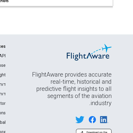
משתמשי
ces
API
ose
FlightAware provides accurate
ght
real-time, historical and
דוח
predictive flight insights to all
דוח
segments of the aviation
industry.
tor
ons
bal
box