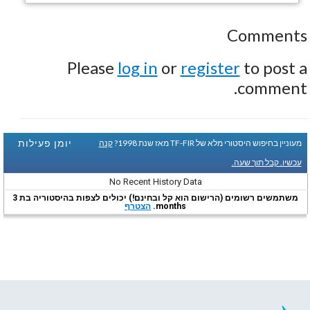
Comments
Please
log in
or
register
to post a
comment.
יומן פעילות
מעוניין בחיפוש היסטורי מלא של TF-FIR מאז שנת 1998?
קנה
עכשיו. קבל תוך שעה.
No Recent History Data
משתמשים רשומים (הרישום הוא קל ובחינם!) יכולים לצפות בהיסטוריה בת 3
months.
הצטרף