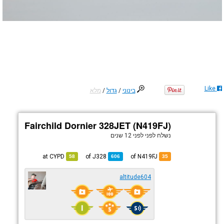
Like
בינוני
/
גדול
/
מלא
Fairchild Dornier 328JET (N419FJ)
נשלח לפני
לפני 12 שנים
CYPD
at
J328
of
of N419FJ
58
606
35
altitude604