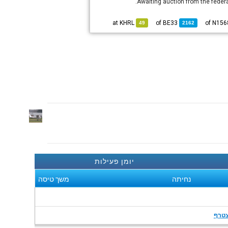
Awaiting auction from the federa
KHRL
at
BE33
of
49
2162
יומן פעילות
נחיתה
משך טיסה
טרף