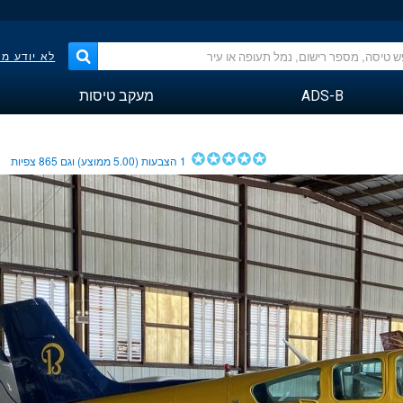
לא יודע מ
ADS-B
מעקב טיסות
1
הצבעות (
5.00
ממוצע) וגם
865
צפיות