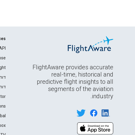
ces
API
ose
FlightAware provides accurate
ght
real-time, historical and
דוח
predictive flight insights to all
דוח
segments of the aviation
industry.
tor
ons
bal
box