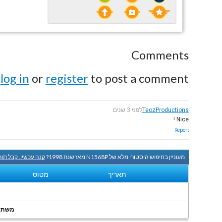
Comments
e
log in
or
register
to post a comment.
TeozProductions
לפני 3 שנים
Nice !
Report
מעוניין בחיפוש היסטורי מלא של N1568P מאז שנת 1998?
קנה עכשיו. קבל תו
תאריך
מטוס
משתמשי