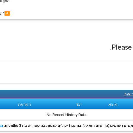
l govt.
of N1568P
4
Pleas
ך שעה.
מוצא
יעד
המראה
No Recent History Data
ם רשומים (הרישום הוא קל ובחינם!) יכולים לצפות בהיסטוריה בת 3 months.
הצ