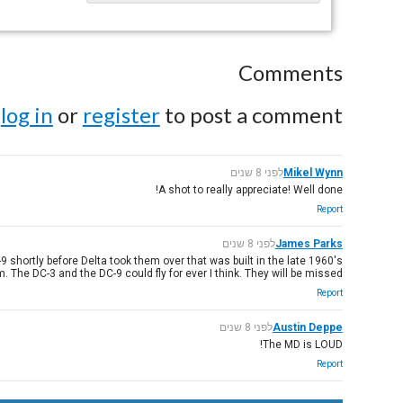
Comments
e
log in
or
register
to post a comment.
Mikel Wynn
לפני 8 שנים
A shot to really appreciate! Well done!
Report
James Parks
לפני 8 שנים
 shortly before Delta took them over that was built in the late 1960's
hem. The DC-3 and the DC-9 could fly for ever I think. They will be missed!
Report
Austin Deppe
לפני 8 שנים
The MD is LOUD!
Report