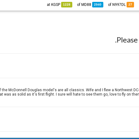
KGSP
at
MD88
of
of N997DL
1228
2940
27
Pleas
f the McDonnell Douglas model's are all classics. Wife and I flew a Northwest DC-9
at was as solid as it's first flight. I sure will hate to see them go, love to fly on t