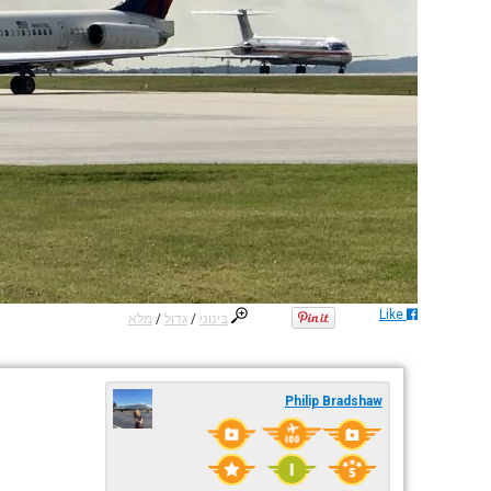
Like
בינוני
/
גדול
/
מלא
Philip Bradshaw