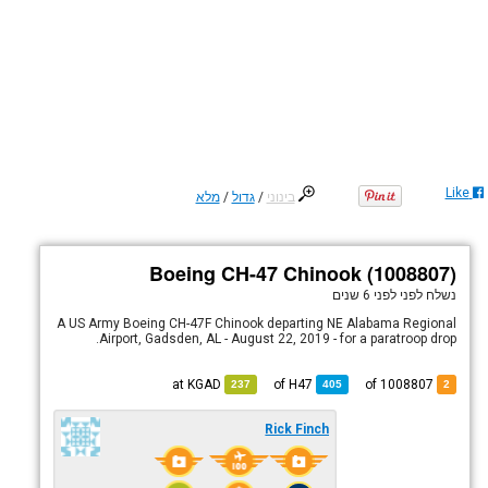
Like
בינוני
/
גדול
/
מלא
Boeing CH-47 Chinook (1008807)
נשלח לפני
לפני 6 שנים
A US Army Boeing CH-47F Chinook departing NE Alabama Regional
Airport, Gadsden, AL - August 22, 2019 - for a paratroop drop.
KGAD
at
H47
of
of 1008807
237
405
2
Rick Finch