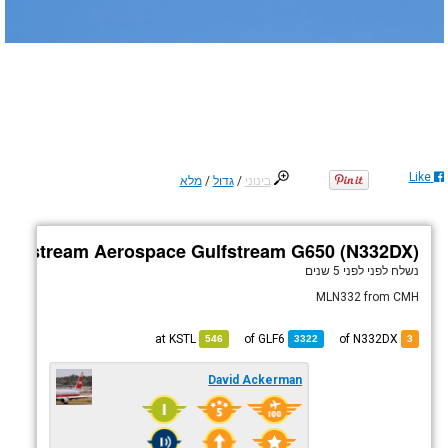
Like
בינוני
/
גדול
/
מלא
Gulfstream Aerospace Gulfstream G650 (N332DX)
נשלח לפני
לפני 5 שנים
MLN332 from CMH
KSTL
at
GLF6
of
of N332DX
546
3322
3
David Ackerman