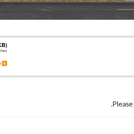
KB)
נשלח
of N923KB
6
Pleas