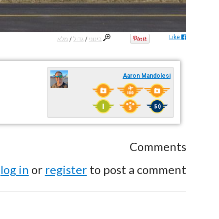
Like
בינוני
/
גדול
/
מלא
Aaron Mandolesi
Comments
e
log in
or
register
to post a comment.