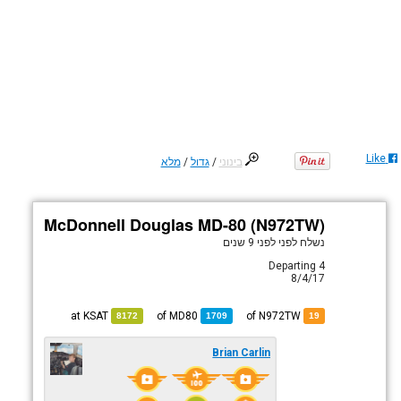
Like
בינוני
/
גדול
/
מלא
McDonnell Douglas MD-80 (N972TW)
נשלח לפני
לפני 9 שנים
Departing 4
8/4/17
KSAT
at
MD80
of
of N972TW
8172
1709
19
Brian Carlin