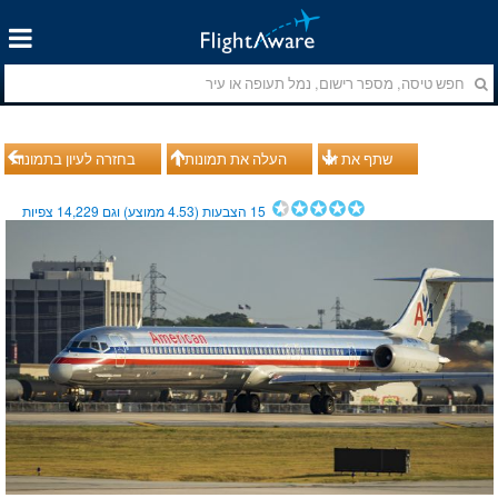
שתף את זה
העלה את תמונותיך
בחזרה לעיון בתמונות
15
הצבעות (
4.53
ממוצע) וגם
14,229
צפיות