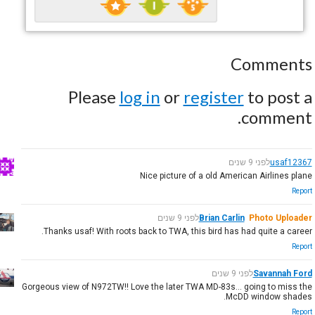
Comments
Please
log in
or
register
to post a
comment.
usaf12367
לפני 9 שנים
Nice picture of a old American Airlines plane
Report
Photo Uploader
Brian Carlin
לפני 9 שנים
Thanks usaf! With roots back to TWA, this bird has had quite a career.
Report
Savannah Ford
לפני 9 שנים
Gorgeous view of N972TW!! Love the later TWA MD-83s... going to miss the
McDD window shades.
Report