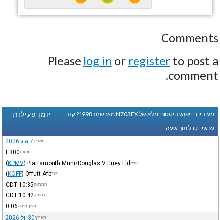
Comments
Please
log in
or
register
to post a
comment.
יומן פעילות
מעוניין בחיפוש היסטורי מלא של N703EX מאז שנת 1998?
קנה
עכשיו. קבל תוך שעה.
7 אוג 2026
תאריך
E300
מטוס
(
KPMV
)
Plattsmouth Muni/Douglas V Duey Fld
מוצא
(
KOFF
)
Offutt Afb
יעד
CDT
10:35
המראה
CDT
10:42
נחיתה
0:06
משך טיסה
30 יול 2026
תאריך