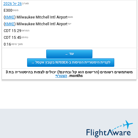
26 יול 2026
תאריך
E300
מטוס
(
KMKE
)
Milwaukee Mitchell Intl Airport
מוצא
(
KMKE
)
Milwaukee Mitchell Intl Airport
יעד
CDT
15:29
המראה
CDT
15:45
נחיתה
0:16
משך טיסה
עוד →
לקניית היסטוריית הטיסות ב-N703EX בקובץ אקסל →
משתמשים רשומים (הרישום הוא קל ובחינם!) יכולים לצפות בהיסטוריה בת 3
months.
הצטרף