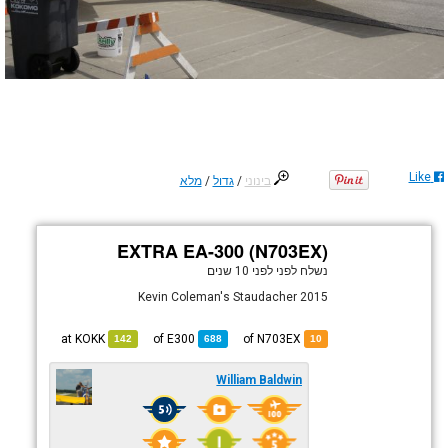
Like
בינוני
/
גדול
/
מלא
EXTRA EA-300 (N703EX)
נשלח לפני
לפני 10 שנים
Kevin Coleman's Staudacher 2015
KOKK
at
E300
of
of N703EX
142
688
10
William Baldwin