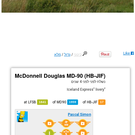
Like
בינוני
/
גדול
/
מלא
McDonnell Douglas MD-90 (HB-JIF)
נשלח לפני
לפני 4 שנים
"Iceland Express" livery
LFSB
at
MD90
of
of HB-JIF
1841
1959
17
Pascal Simon