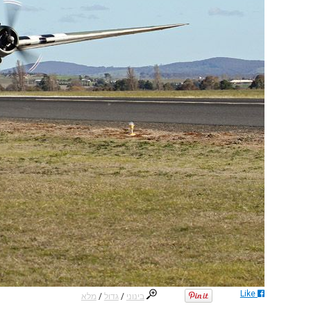
Like
מלא
/
גדול
/
בינוני