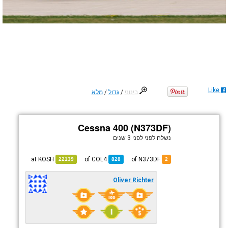
Like
בינוני
/
גדול
/
מלא
Cessna 400 (N373DF)
נשלח לפני
לפני 3 שנים
KOSH
at
COL4
of
of N373DF
22139
828
2
Oliver Richter