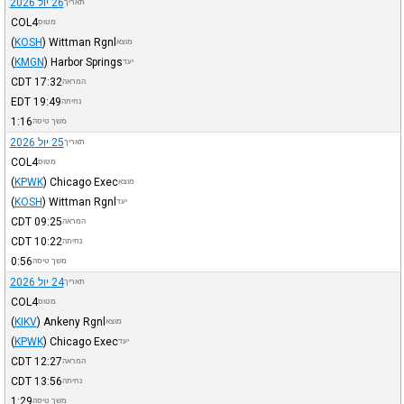
26 יול 2026
תאריך
COL4
מטוס
(
KOSH
)
Wittman Rgnl
מוצא
(
KMGN
)
Harbor Springs
יעד
CDT
17:32
המראה
EDT
19:49
נחיתה
1:16
משך טיסה
25 יול 2026
תאריך
COL4
מטוס
(
KPWK
)
Chicago Exec
מוצא
(
KOSH
)
Wittman Rgnl
יעד
CDT
09:25
המראה
CDT
10:22
נחיתה
0:56
משך טיסה
24 יול 2026
תאריך
COL4
מטוס
(
KIKV
)
Ankeny Rgnl
מוצא
(
KPWK
)
Chicago Exec
יעד
CDT
12:27
המראה
CDT
13:56
נחיתה
1:29
משך טיסה