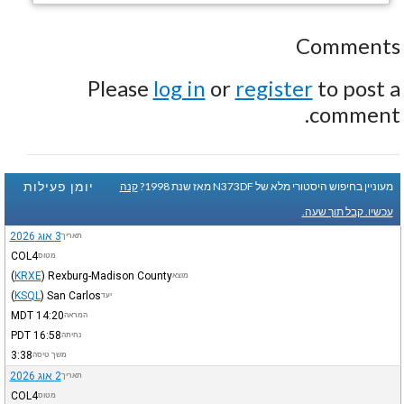
Comments
Please
log in
or
register
to post a
comment.
יומן פעילות
מעוניין בחיפוש היסטורי מלא של N373DF מאז שנת 1998?
קנה
עכשיו. קבל תוך שעה.
3 אוג 2026
תאריך
COL4
מטוס
(
KRXE
)
Rexburg-Madison County
מוצא
(
KSQL
)
San Carlos
יעד
MDT
14:20
המראה
PDT
16:58
נחיתה
3:38
משך טיסה
2 אוג 2026
תאריך
COL4
מטוס