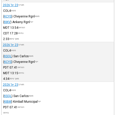
23 יול 2026
תאריך
COL4
מטוס
(
KCYS
)
Cheyenne Rgnl
מוצא
(
KIKV
)
Ankeny Rgnl
יעד
MDT
13:54
המראה
CDT
17:28
נחיתה
2:33
משך טיסה
23 יול 2026
תאריך
COL4
מטוס
(
KSQL
)
San Carlos
מוצא
(
KCYS
)
Cheyenne Rgnl
יעד
PDT
07:41
המראה
MDT
13:15
נחיתה
4:34
משך טיסה
23 יול 2026
תאריך
COL4
מטוס
(
KSQL
)
San Carlos
מוצא
(
KIBM
)
Kimball Municipal
יעד
PDT
07:41
המראה
נחיתה