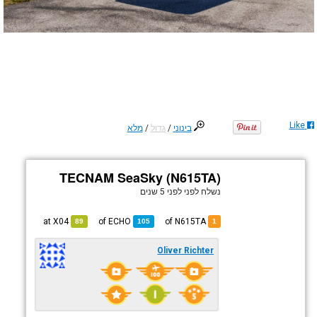
Like
בינוני
/
גדול
/
מלא
TECNAM SeaSky (N615TA)
נשלח לפני
לפני 5 שנים
X04
at
ECHO
of
of N615TA
89
105
1
Oliver Richter