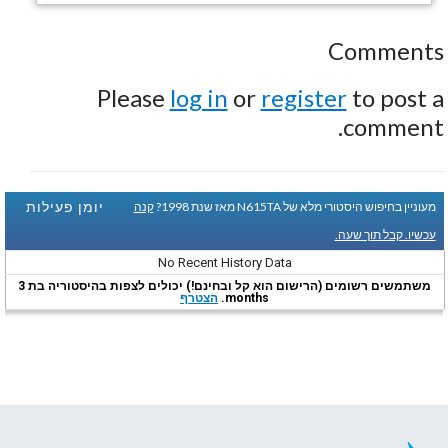
Comments
Please
log in
or
register
to post a
comment.
יומן פעילות
מעוניין בחיפוש היסטורי מלא של N615TA מאז שנת 1998?
קנה
עכשיו. קבל תוך שעה.
No Recent History Data
משתמשים רשומים (הרישום הוא קל ובחינם!) יכולים לצפות בהיסטוריה בת 3
months.
הצטרף