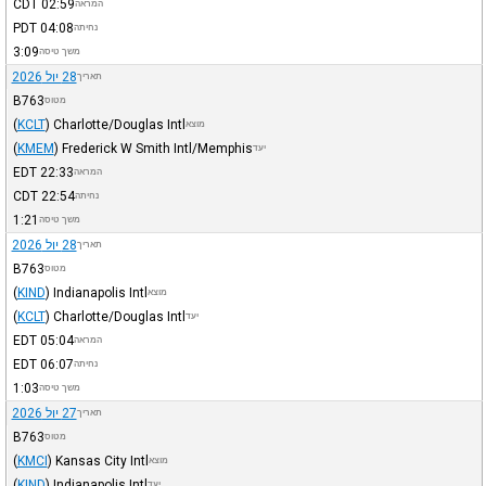
CDT
02:59
המראה
PDT
04:08
נחיתה
3:09
משך טיסה
28 יול 2026
תאריך
B763
מטוס
(
KCLT
)
Charlotte/Douglas Intl
מוצא
(
KMEM
)
Frederick W Smith Intl/Memphis
יעד
EDT
22:33
המראה
CDT
22:54
נחיתה
1:21
משך טיסה
28 יול 2026
תאריך
B763
מטוס
(
KIND
)
Indianapolis Intl
מוצא
(
KCLT
)
Charlotte/Douglas Intl
יעד
EDT
05:04
המראה
EDT
06:07
נחיתה
1:03
משך טיסה
27 יול 2026
תאריך
B763
מטוס
(
KMCI
)
Kansas City Intl
מוצא
(
KIND
)
Indianapolis Intl
יעד