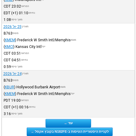
CDT
23:02
המראה
EDT
(+1)
01:10
נחיתה
1:08
משך טיסה
25 יול 2026
תאריך
B763
מטוס
(
KMEM
)
Frederick W Smith Intl/Memphis
מוצא
(
KMCI
)
Kansas City Intl
יעד
CDT
03:51
המראה
CDT
04:51
נחיתה
0:59
משך טיסה
24 יול 2026
תאריך
B763
מטוס
(
KBUR
)
Hollywood Burbank Airport
מוצא
(
KMEM
)
Frederick W Smith Intl/Memphis
יעד
PDT
19:00
המראה
CDT
(+1)
00:16
נחיתה
3:16
משך טיסה
עוד →
לקניית היסטוריית הטיסות ב-N182FE בקובץ אקסל →