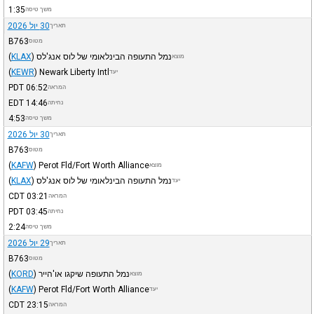
1:35
משך טיסה
30 יול 2026
תאריך
B763
מטוס
נמל התעופה הבינלאומי של לוס אנג'לס
)
KLAX
(
מוצא
(
KEWR
)
Newark Liberty Intl
יעד
PDT
06:52
המראה
EDT
14:46
נחיתה
4:53
משך טיסה
30 יול 2026
תאריך
B763
מטוס
(
KAFW
)
Perot Fld/Fort Worth Alliance
מוצא
נמל התעופה הבינלאומי של לוס אנג'לס
)
KLAX
(
יעד
CDT
03:21
המראה
PDT
03:45
נחיתה
2:24
משך טיסה
29 יול 2026
תאריך
B763
מטוס
נמל התעופה שיקגו או'הייר
)
KORD
(
מוצא
(
KAFW
)
Perot Fld/Fort Worth Alliance
יעד
CDT
23:15
המראה