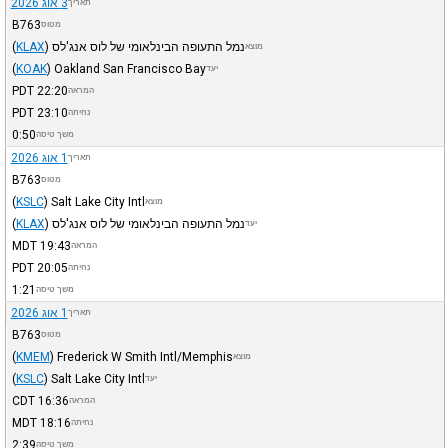
3 אוג 2026
תאריך
B763
מטוס
נמל התעופה הבינלאומי של לוס אנג'לס
)
KLAX
(
מוצא
(
KOAK
)
Oakland San Francisco Bay
יעד
PDT
22:20
המראה
PDT
23:10
נחיתה
0:50
משך טיסה
1 אוג 2026
תאריך
B763
מטוס
(
KSLC
)
Salt Lake City Intl
מוצא
נמל התעופה הבינלאומי של לוס אנג'לס
)
KLAX
(
יעד
MDT
19:43
המראה
PDT
20:05
נחיתה
1:21
משך טיסה
1 אוג 2026
תאריך
B763
מטוס
(
KMEM
)
Frederick W Smith Intl/Memphis
מוצא
(
KSLC
)
Salt Lake City Intl
יעד
CDT
16:36
המראה
MDT
18:16
נחיתה
2:39
משך טיסה