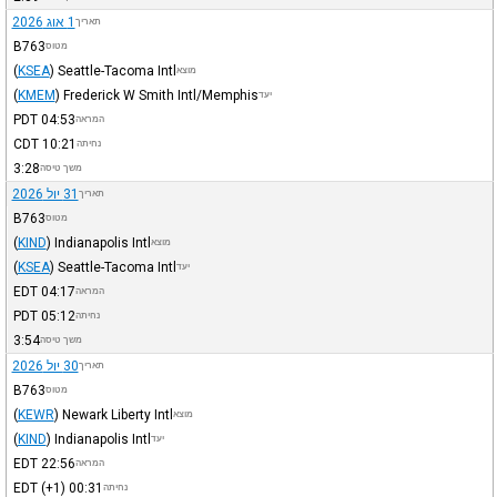
1 אוג 2026
תאריך
B763
מטוס
(
KSEA
)
Seattle-Tacoma Intl
מוצא
(
KMEM
)
Frederick W Smith Intl/Memphis
יעד
PDT
04:53
המראה
CDT
10:21
נחיתה
3:28
משך טיסה
31 יול 2026
תאריך
B763
מטוס
(
KIND
)
Indianapolis Intl
מוצא
(
KSEA
)
Seattle-Tacoma Intl
יעד
EDT
04:17
המראה
PDT
05:12
נחיתה
3:54
משך טיסה
30 יול 2026
תאריך
B763
מטוס
(
KEWR
)
Newark Liberty Intl
מוצא
(
KIND
)
Indianapolis Intl
יעד
EDT
22:56
המראה
EDT
(+1)
00:31
נחיתה