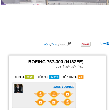
Like
בינוני
/
גדול
/
מלא
BOEING 767-300 (N182FE)
נשלח לפני
לפני 4 שנים
KFLL
at
B763
of
of N182FE
4539
33545
13
JAKE YOUNGS