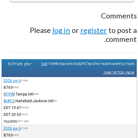
Comments
Please
log in
or
register
to post a
comment.
יומן פעילות
מעוניין בחיפוש היסטורי מלא של N182FE מאז שנת 1998?
קנה
עכשיו. קבל תוך שעה.
6 אוג 2026
תאריך
B763
מטוס
(
KTPA
)
Tampa Intl
מוצא
(
KATL
)
Hartsfield-Jackson Intl
יעד
EDT
19:47
המראה
EDT
20:53
נחיתה
מתוכננת
משך טיסה
6 אוג 2026
תאריך
B763
מטוס