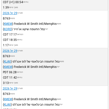
CDT
(+1)
00:54
נחיתה
1:39
משך טיסה
29 יול 2026
תאריך
B763
מטוס
(
KMEM
)
Frederick W Smith Intl/Memphis
מוצא
נמל התעופה שיקגו או'הייר
)
KORD
(
יעד
CDT
17:17
המראה
CDT
18:35
נחיתה
1:17
משך טיסה
29 יול 2026
תאריך
B763
מטוס
נמל התעופה הבינלאומי של לוס אנג'לס
)
KLAX
(
מוצא
(
KMEM
)
Frederick W Smith Intl/Memphis
יעד
PDT
06:28
המראה
CDT
11:42
נחיתה
3:13
משך טיסה
29 יול 2026
תאריך
B763
מטוס
(
KMEM
)
Frederick W Smith Intl/Memphis
מוצא
נמל התעופה הבינלאומי של לוס אנג'לס
)
KLAX
(
יעד