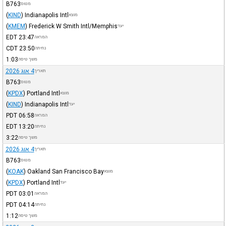
B763
מטוס
(
KIND
)
Indianapolis Intl
מוצא
(
KMEM
)
Frederick W Smith Intl/Memphis
יעד
EDT
23:47
המראה
CDT
23:50
נחיתה
1:03
משך טיסה
4 אוג 2026
תאריך
B763
מטוס
(
KPDX
)
Portland Intl
מוצא
(
KIND
)
Indianapolis Intl
יעד
PDT
06:58
המראה
EDT
13:20
נחיתה
3:22
משך טיסה
4 אוג 2026
תאריך
B763
מטוס
(
KOAK
)
Oakland San Francisco Bay
מוצא
(
KPDX
)
Portland Intl
יעד
PDT
03:01
המראה
PDT
04:14
נחיתה
1:12
משך טיסה