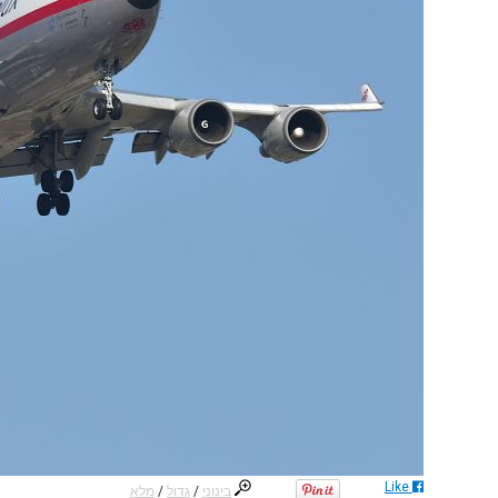
Like
בינוני
/
גדול
/
מלא