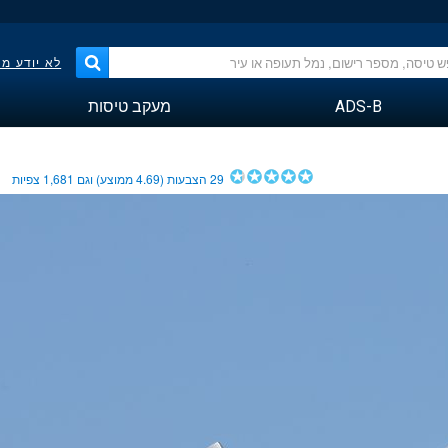
לא יודע מ
ADS-B
מעקב טיסות
29
הצבעות (
4.69
ממוצע) וגם
1,681
צפיות