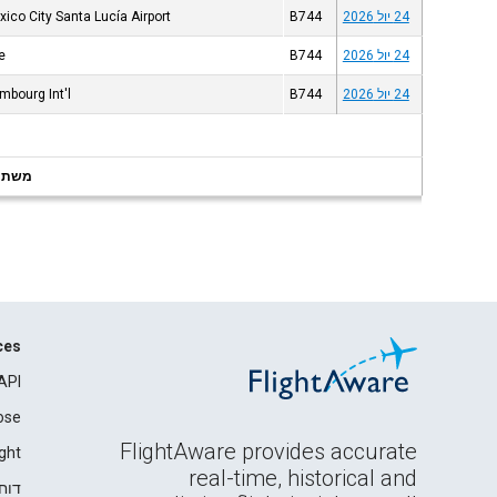
24 יול 2026
B744
ico City Santa Lucía Airport
24 יול 2026
B744
e
24 יול 2026
B744
mbourg Int'l
משתמשי
ces
API
ose
FlightAware provides accurate
ght
real-time, historical and
דוח