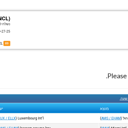
NCL)
נשלח ל
-27-25
of LX-NCL
89
Pleas
 שעה.
מוצא
יע
הול
)
AMS / EHAM
(
Luxembourg Int'l
)
LUX / ELLX