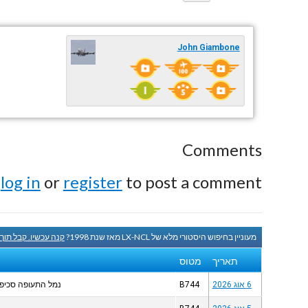
John Giambone
Comments
e
log in
or
register
to post a comment.
מעוניין בחיפוש היסטורי מלא של LX-NCL מאז שנת 1998?
קנה עכשיו. קבל תוך
תאריך
מטוס
6 אוג 2026
B744
נמל התעופה סכיפ