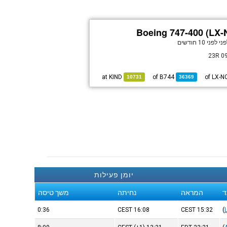
Boeing 747-400 (LX-
פני
לפני 10 חודשים
23R 09
KIND
at
B744
of
10731
36369
יומן פעילות
ד
המראה
נחיתה
משך טיסה
0:36
CEST
16:08
CEST
15:32
(