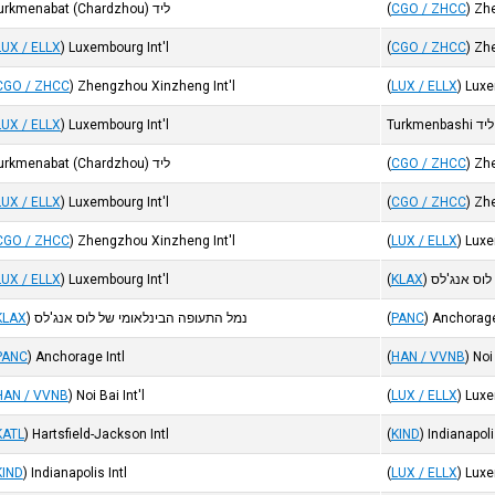
Zhe
)
CGO / ZHCC
(
ליד Turkmenabat (Chardzhou)
LUX / ELLX
)
Luxembourg Int'l
(
CGO / ZHCC
)
Zhe
CGO / ZHCC
)
Zhengzhou Xinzheng Int'l
(
LUX / ELLX
)
Luxe
ליד Turkmenbashi
Luxembourg Int'l
)
LUX / ELLX
Zhe
)
CGO / ZHCC
(
ליד Turkmenabat (Chardzhou)
LUX / ELLX
)
Luxembourg Int'l
(
CGO / ZHCC
)
Zhe
CGO / ZHCC
)
Zhengzhou Xinzheng Int'l
(
LUX / ELLX
)
Luxe
לוס אנג'לס
)
KLAX
(
Luxembourg Int'l
)
LUX / ELLX
Anchorage
)
PANC
(
נמל התעופה הבינלאומי של לוס אנג'לס
)
KLAX
PANC
)
Anchorage Intl
(
HAN / VVNB
)
Noi 
HAN / VVNB
)
Noi Bai Int'l
(
LUX / ELLX
)
Luxe
KATL
)
Hartsfield-Jackson Intl
(
KIND
)
Indianapoli
KIND
)
Indianapolis Intl
(
LUX / ELLX
)
Luxe