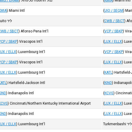
Miami Intl
)
KMIA
(
נמל התעופה סכיפהול
)
AMS / EHAM
KMIA
)
Miami Intl
(
UIO / SEQM
)
Mari
Afo
)
CWB / SBCT
(
ליד Quito
CWB / SBCT
)
Afonso Pena Int'l
(
VCP / SBKP
)
Vira
VCP / SBKP
)
Viracopos Int'l
(
LUX / ELLX
)
Luxe
LUX / ELLX
)
Luxembourg Int'l
(
VCP / SBKP
)
Vira
VCP / SBKP
)
Viracopos Int'l
(
LUX / ELLX
)
Luxe
LUX / ELLX
)
Luxembourg Int'l
(
KATL
)
Hartsfield-
KATL
)
Hartsfield-Jackson Intl
(
KIND
)
Indianapoli
KIND
)
Indianapolis Intl
(
KCVG
)
Cincinnati
KCVG
)
Cincinnati/Northern Kentucky International Airport
(
LUX / ELLX
)
Luxe
KIND
)
Indianapolis Intl
(
LUX / ELLX
)
Luxe
ליד Turkmenbashi
Luxembourg Int'l
)
LUX / ELLX