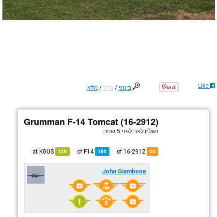
Like
בינוני
/
גדול
/
מלא
Grumman F-14 Tomcat (16-2912)
נשלח לפני
לפני 5 שנים
KGUS
at
F14
of
of 16-2912
120
180
10
John Giambone