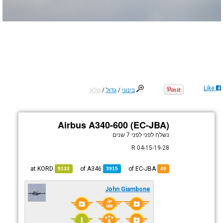
Like
בינוני
/
גדול
/
מלא
Airbus A340-600 (EC-JBA)
נשלח לפני
לפני 7 שנים
28-R 04-15-19
KORD
at
A346
of
of EC-JBA
9132
3915
40
John Giambone