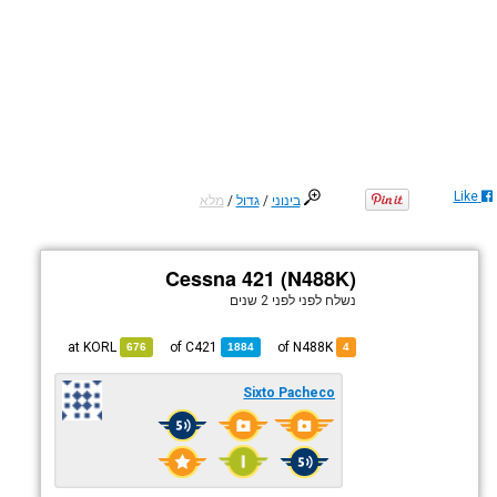
Like
בינוני
/
גדול
/
מלא
Cessna 421 (N488K)
נשלח לפני
לפני 2 שנים
KORL
at
C421
of
of N488K
676
1884
4
Sixto Pacheco