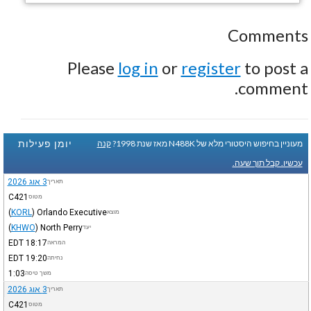
Comments
Please
log in
or
register
to post a
comment.
יומן פעילות
מעוניין בחיפוש היסטורי מלא של N488K מאז שנת 1998?
קנה
עכשיו. קבל תוך שעה.
3 אוג 2026
תאריך
C421
מטוס
(
KORL
)
Orlando Executive
מוצא
(
KHWO
)
North Perry
יעד
EDT
18:17
המראה
EDT
19:20
נחיתה
1:03
משך טיסה
3 אוג 2026
תאריך
C421
מטוס