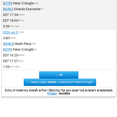
(
KTPF
)
Peter O Knight
מוצא
(
KORL
)
Orlando Executive
יעד
EDT
17:34
המראה
EDT
18:04
נחיתה
0:30
משך טיסה
3 אוג 2026
תאריך
C421
מטוס
(
KHWO
)
North Perry
מוצא
(
KTPF
)
Peter O Knight
יעד
EDT
16:23
המראה
EDT
17:27
נחיתה
1:03
משך טיסה
עוד →
לקניית היסטוריית הטיסות ב-N488K בקובץ אקסל →
משתמשים רשומים (הרישום הוא קל ובחינם!) יכולים לצפות בהיסטוריה בת 3
months.
הצטרף