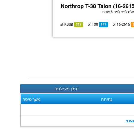
Northrop T-38 Talon (16-2615
לח לפני
לפני 6 שנים
KGSB
at
T38
of
of 16-2615
231
849
יומן פעילות
נחיתה
משך טיסה
טרף