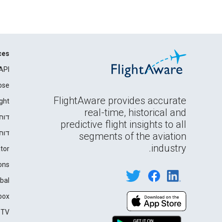
ces
API
ose
FlightAware provides accurate
ght
real-time, historical and
דוח
predictive flight insights to all
דוח
segments of the aviation
industry.
tor
ons
bal
box
 TV