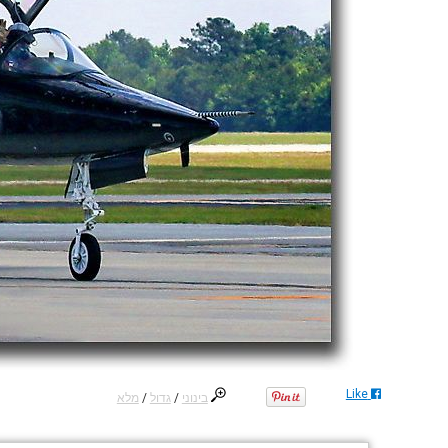
Like
בינוני
/
גדול
/
מלא