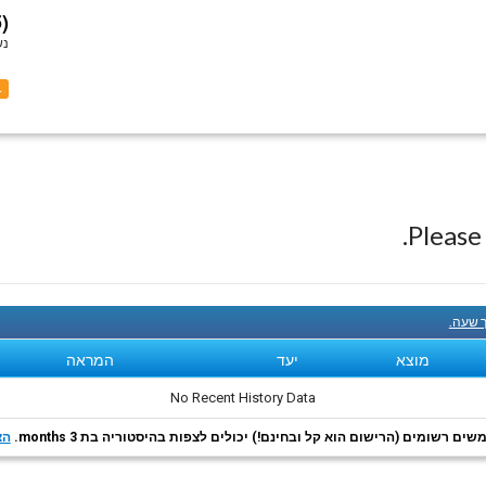
)
נש
1
Pleas
ך שעה.
מוצא
יעד
המראה
No Recent History Data
ם רשומים (הרישום הוא קל ובחינם!) יכולים לצפות בהיסטוריה בת 3 months.
הצ