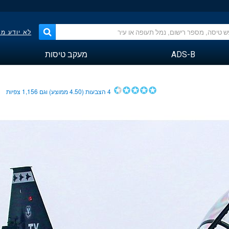
לא יודע מ
ADS-B
מעקב טיסות
4
הצבעות (
4.50
ממוצע) וגם
1,156
צפיות