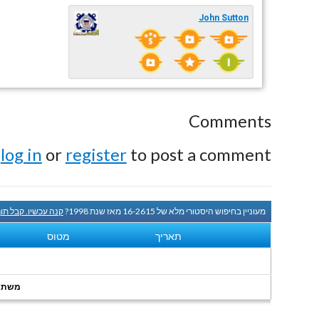
John Sutton
Comments
e
log in
or
register
to post a comment.
מעוניין בחיפוש היסטורי מלא של 16-2615 מאז שנת 1998?
קנה עכשיו. קבל תו
תאריך
מטוס
משתמשי