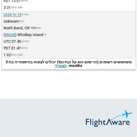
PDT
13:57
נחיתה
3:31
משך טיסה
29 יול 2026
תאריך
Unknown
מטוס
ליד North Bend, OR
מוצא
(
KNUW
)
Whidbey Island
יעד
UTC
07:45
המראה
PDT
01:47
נחיתה
1:02
משך טיסה
משתמשים רשומים (הרישום הוא קל ובחינם!) יכולים לצפות בהיסטוריה בת 3
months.
הצטרף