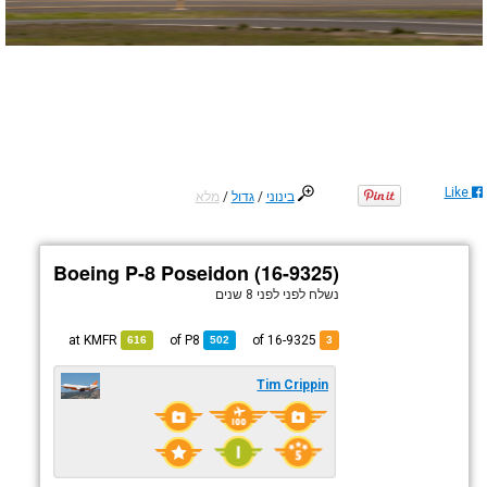
Like
בינוני
/
גדול
/
מלא
Boeing P-8 Poseidon (16-9325)
נשלח לפני
לפני 8 שנים
KMFR
at
P8
of
of 16-9325
616
502
3
Tim Crippin