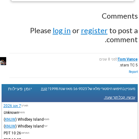
Comments
Please
log in
or
register
to post a
comment.
Tom Vance
לפני 8 שנים
5 stars TC.
Report
יומן פעילות
מעוניין בחיפוש היסטורי מלא של 16-9325 מאז שנת 1998?
קנה
עכשיו. קבל תוך שעה.
7 אוג 2026
תאריך
Unknown
מטוס
(
KNUW
)
Whidbey Island
מוצא
(
KNUW
)
Whidbey Island
יעד
PDT
10:26
המראה