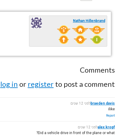
Nathan Hillenbrand
Comments
e
log in
or
register
to post a comment.
braeden davis
לפני 12 שנים
ilike
Report
alex kropf
לפני 12 שנים
Did a vehicle drive in front of the plane or what?