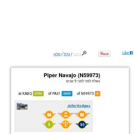
Like
בינוני
/
גדול
/
מלא
Piper Navajo (N59973)
נשלח לפני
לפני 9 שנים
KABQ
at
PA31
of
of N59973
2789
2835
6
John Hodges