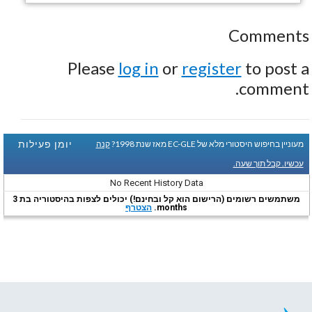
Comments
Please
log in
or
register
to post a
comment.
יומן פעילות
מעוניין בחיפוש היסטורי מלא של EC-GLE מאז שנת 1998?
קנה
עכשיו. קבל תוך שעה.
No Recent History Data
משתמשים רשומים (הרישום הוא קל ובחינם!) יכולים לצפות בהיסטוריה בת 3
months.
הצטרף