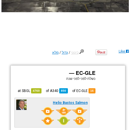
Like
בינוני
/
גדול
/
מלא
EC-GLE —
נשלח לפני
לפני שנה
SBGL
at
A340
of
of EC-GLE
4760
850
16
Helio Bastos Salmon