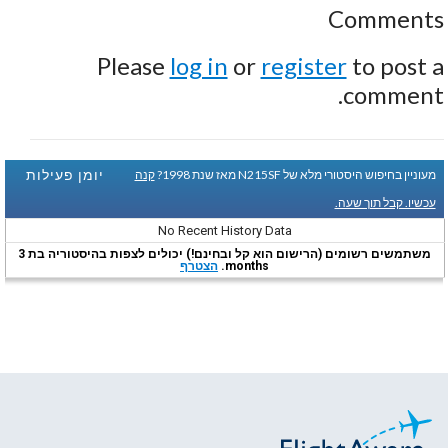
Comments
Please
log in
or
register
to post a
comment.
יומן פעילות
מעוניין בחיפוש היסטורי מלא של N215SF מאז שנת 1998?
קנה
עכשיו. קבל תוך שעה.
No Recent History Data
משתמשים רשומים (הרישום הוא קל ובחינם!) יכולים לצפות בהיסטוריה בת 3
months.
הצטרף