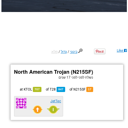
Like
בינוני
/
גדול
/
מלא
North American Trojan (N215SF)
נשלח לפני
לפני 17 שנים
KTOL
at
T28
of
of N215SF
707
847
17
JetTec