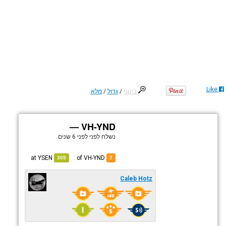
Like
בינוני
/
גדול
/
מלא
VH-YND —
נשלח לפני
לפני 6 שנים
YSEN
at
of VH-YND
305
7
Caleb Hotz