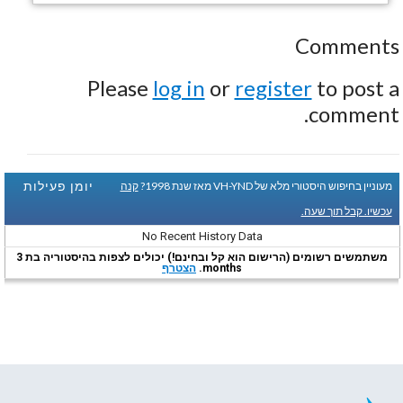
Comments
Please
log in
or
register
to post a
comment.
יומן פעילות
מעוניין בחיפוש היסטורי מלא של VH-YND מאז שנת 1998?
קנה
עכשיו. קבל תוך שעה.
No Recent History Data
משתמשים רשומים (הרישום הוא קל ובחינם!) יכולים לצפות בהיסטוריה בת 3
months.
הצטרף