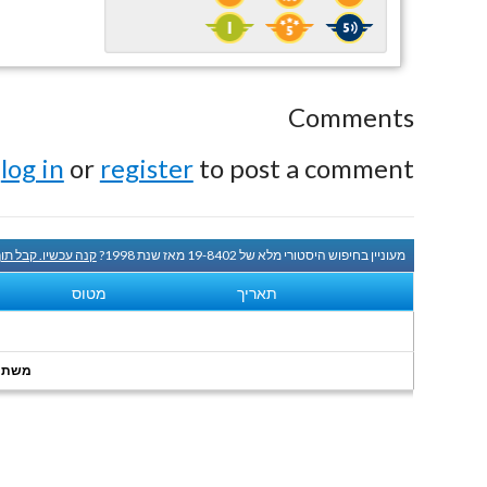
Comments
e
log in
or
register
to post a comment.
מעוניין בחיפוש היסטורי מלא של 19-8402 מאז שנת 1998?
קנה עכשיו. קבל תו
תאריך
מטוס
משתמשי