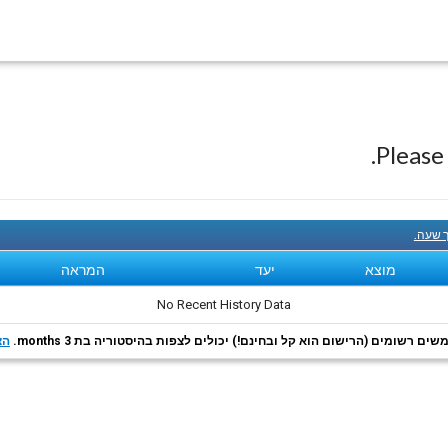
Pleas
ך שעה.
מוצא
יעד
המראה
No Recent History Data
ם רשומים (הרישום הוא קל ובחינם!) יכולים לצפות בהיסטוריה בת 3 months.
הצ