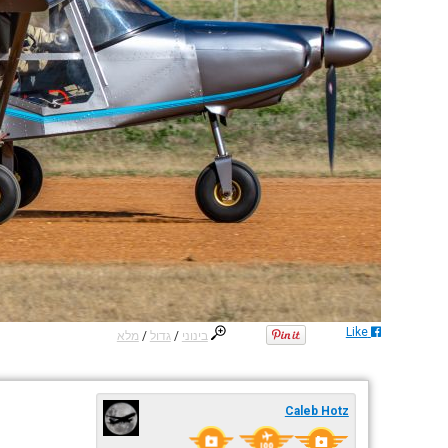
Like
בינוני
/
גדול
/
מלא
Caleb Hotz