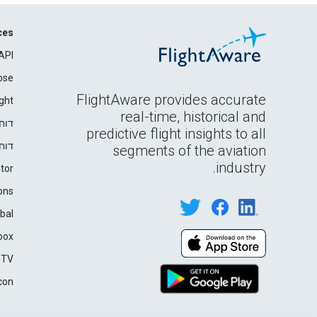
ces
API
ose
FlightAware provides accurate
ght
real-time, historical and
דוח
predictive flight insights to all
דוח
segments of the aviation
industry.
tor
ons
bal
box
 TV
con