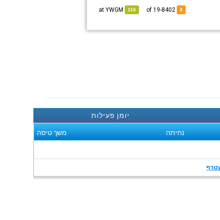
YWGM
at
of 19-8402
116
3
יומן פעילות
נחיתה
משך טיסה
טרף