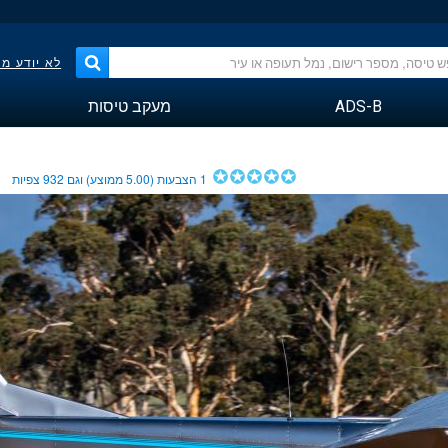
לא יודע מ
ADS-B
מעקב טיסות
1
הצבעות (
5.00
ממוצע) וגם
932
צפיות