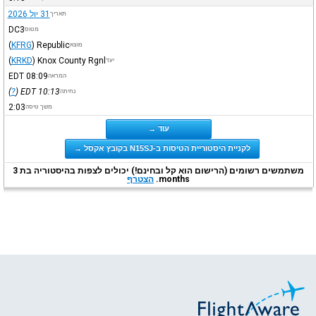
31 יול 2026
תאריך
DC3
מטוס
(
KFRG
)
Republic
מוצא
(
KRKD
)
Knox County Rgnl
יעד
EDT
08:09
המראה
)
?
(
EDT
10:13
נחיתה
2:03
משך טיסה
עוד →
לקניית היסטוריית הטיסות ב-N15SJ בקובץ אקסל →
משתמשים רשומים (הרישום הוא קל ובחינם!) יכולים לצפות בהיסטוריה בת 3
months.
הצטרף