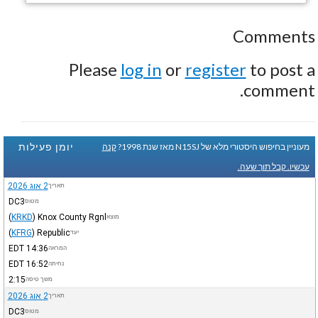
Comments
Please
log in
or
register
to post a
comment.
יומן פעילות
מעוניין בחיפוש היסטורי מלא של N15SJ מאז שנת 1998?
קנה
עכשיו. קבל תוך שעה.
2 אוג 2026
תאריך
DC3
מטוס
(
KRKD
)
Knox County Rgnl
מוצא
(
KFRG
)
Republic
יעד
EDT
14:36
המראה
EDT
16:52
נחיתה
2:15
משך טיסה
2 אוג 2026
תאריך
DC3
מטוס