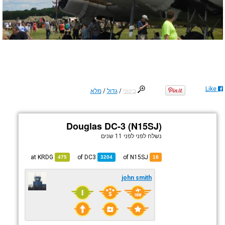
Like
בינוני
/
גדול
/
מלא
Douglas DC-3 (N15SJ)
נשלח לפני
לפני 11 שנים
KRDG
at
DC3
of
of N15SJ
475
3204
18
john smith