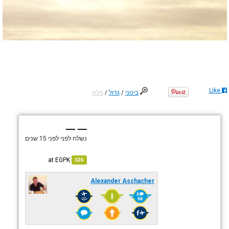
Like
בינוני
/
גדול
/
מלא
— —
נשלח לפני
לפני 15 שנים
EGPK
at
326
Alexander Aschacher