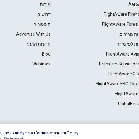
Aero
אודות
FlightAware Fireh
דרושים
FlightAware Foresi
היסטוריה
ות מהירים
Advertise With Us
ות לפי מידה
חדשות האתר
Blog
FlightAware Avia
Webinars
Premium Subscripti
FlightAware Glo
FlightAware FBO Tool
FlightAware
GlobalBea
, and to analyze performance and traffic. By
Cookie Settings
y Statement