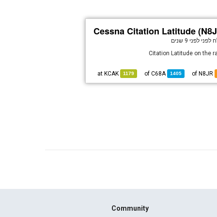
Cessna Citation Latitude (N8
 לפני
לפני 9 שנים
Citation Latitude on the 
KCAK
at
C68A
of
of N8JR
1179
1405
Community