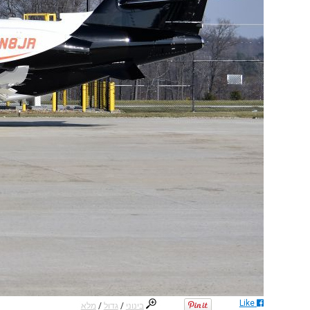
Like
בינוני
/
גדול
/
מלא