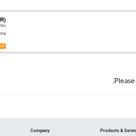
JR)
נשלח
ramp
13
Pleas
Company
Products & Servi