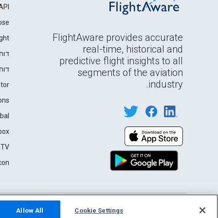
API
ose
FlightAware provides accurate
ght
real-time, historical and
דוח
predictive flight insights to all
דוח
segments of the aviation
industry.
tor
ons
bal
box
 TV
con
English (USA)
Privacy
Terms of Use
2026 FlightAware
Allow All
Cookie Settings