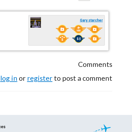
Gary starcher
Comments
e
log in
or
register
to post a comment.
ces