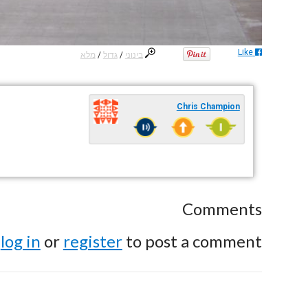
Like
בינוני
/
גדול
/
מלא
Chris Champion
Comments
e
log in
or
register
to post a comment.