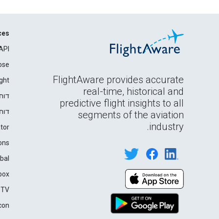
ces
API
ose
FlightAware provides accurate
ght
real-time, historical and
דוח
predictive flight insights to all
דוח
segments of the aviation
industry.
tor
ons
bal
box
 TV
con