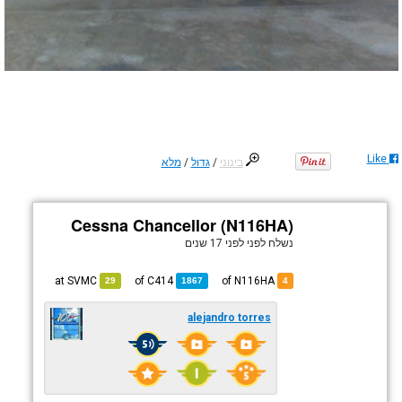
Like
בינוני
/
גדול
/
מלא
Cessna Chancellor (N116HA)
נשלח לפני
לפני 17 שנים
SVMC
at
C414
of
of N116HA
29
1867
4
alejandro torres