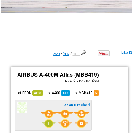
Like
בינוני
/
גדול
/
מלא
AIRBUS A-400M Atlas (MBB419)
נשלח לפני
לפני 6 שנים
EDDN
at
A400
of
of MBB419
4988
818
6
Fabian Dirscherl