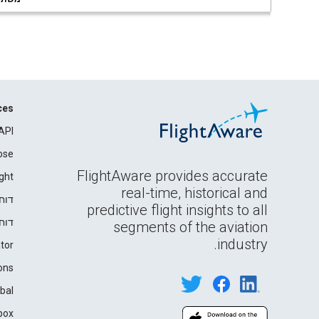
ces
API
ose
FlightAware provides accurate
ght
real-time, historical and
דוח
predictive flight insights to all
דוח
segments of the aviation
industry.
tor
ons
bal
box