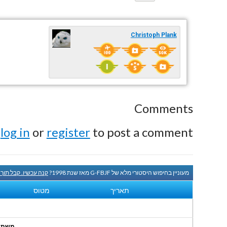
Christoph Plank
Comments
e
log in
or
register
to post a comment.
מעוניין בחיפוש היסטורי מלא של G-FBJF מאז שנת 1998?
קנה עכשיו. קבל תוך
תאריך
מטוס
משתמשי