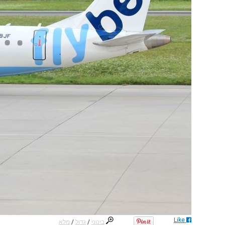
Like
בינוני
/
גדול
/
מלא