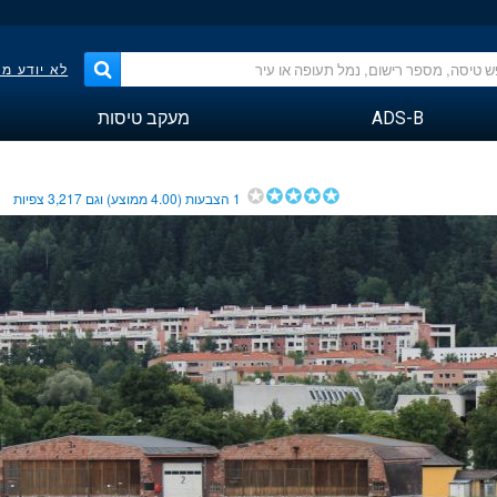
לא יודע מ
ADS-B
מעקב טיסות
1
הצבעות (
4.00
ממוצע) וגם
3,217
צפיות