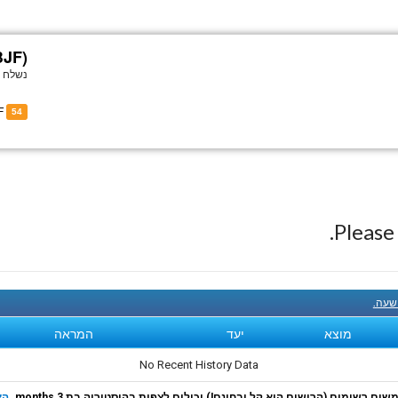
BJF)
נשלח ל
of G-FBJF
54
Pleas
 שעה.
מוצא
יעד
המראה
No Recent History Data
ם רשומים (הרישום הוא קל ובחינם!) יכולים לצפות בהיסטוריה בת 3 months.
הצ