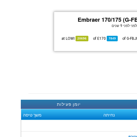
Embraer 170/175 (G-F
פני
לפני 9 שנים
LOWI
at
E170
of
20696
7849
יומן פעילות
נחיתה
משך טיסה
טרף