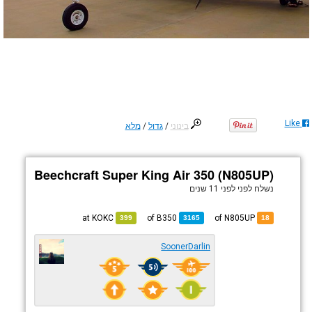
Like
בינוני
/
גדול
/
מלא
Beechcraft Super King Air 350 (N805UP)
נשלח לפני
לפני 11 שנים
KOKC
at
B350
of
of N805UP
399
3165
18
SoonerDarlin