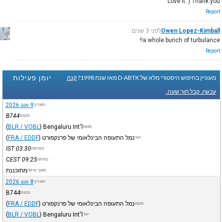
Love it :) Thank you
Report
Owen Lopez-Kimball
לפני 3 שנים
a whole bunch of turbulance!!
Report
יומן פעילות
מעוניין בחיפוש היסטורי מלא של D-ABTK מאז שנת 1998?
קנה
עכשיו. קבל תוך שעה.
9 אוג 2026
תאריך
B744
מטוס
(
BLR / VOBL
)
Bengaluru Int'l
מוצא
נמל התעופה הבינלאומי של פרנקפורט
)
FRA / EDDF
(
יעד
IST
03:30
המראה
CEST
09:25
נחיתה
מתוכננת
משך טיסה
8 אוג 2026
תאריך
B744
מטוס
נמל התעופה הבינלאומי של פרנקפורט
)
FRA / EDDF
(
מוצא
(
BLR / VOBL
)
Bengaluru Int'l
יעד