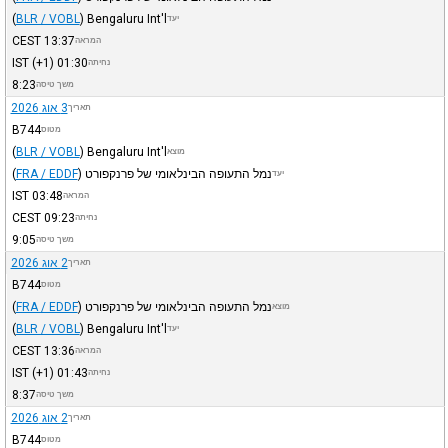
(
BLR / VOBL
)
Bengaluru Int'l
יעד
CEST
13:37
המראה
IST
(+1)
01:30
נחיתה
8:23
משך טיסה
3 אוג 2026
תאריך
B744
מטוס
(
BLR / VOBL
)
Bengaluru Int'l
מוצא
נמל התעופה הבינלאומי של פרנקפורט
)
FRA / EDDF
(
יעד
IST
03:48
המראה
CEST
09:23
נחיתה
9:05
משך טיסה
2 אוג 2026
תאריך
B744
מטוס
נמל התעופה הבינלאומי של פרנקפורט
)
FRA / EDDF
(
מוצא
(
BLR / VOBL
)
Bengaluru Int'l
יעד
CEST
13:36
המראה
IST
(+1)
01:43
נחיתה
8:37
משך טיסה
2 אוג 2026
תאריך
B744
מטוס