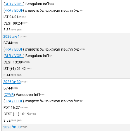
(
BLR / VOBL
)
Bengaluru Int'l
מוצא
נמל התעופה הבינלאומי של פרנקפורט
)
FRA / EDDF
(
יעד
IST
04:01
המראה
CEST
09:24
נחיתה
8:53
משך טיסה
1 אוג 2026
תאריך
B744
מטוס
נמל התעופה הבינלאומי של פרנקפורט
)
FRA / EDDF
(
מוצא
(
BLR / VOBL
)
Bengaluru Int'l
יעד
CEST
13:30
המראה
IST
(+1)
01:42
נחיתה
8:41
משך טיסה
30 יול 2026
תאריך
B744
מטוס
(
CYVR
)
Vancouver Int'l
מוצא
נמל התעופה הבינלאומי של פרנקפורט
)
FRA / EDDF
(
יעד
PDT
16:27
המראה
CEST
(+1)
10:19
נחיתה
8:52
משך טיסה
30 יול 2026
תאריך