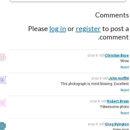
Comments
Please
log in
or
register
to post a
comment.
Christian Base
לפני 6 שנים
Wow!
Report
John moffitt
לפני 6 שנים
This photograph is mind blowing. Excellent
Report
Robert Bryan
לפני 6 שנים
Awesome photo!!!
Report
Greg Byington
לפני 6 שנים
Very nice!