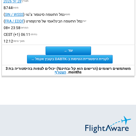
28 יול 2026
תאריך
B744
מטוס
נמל התעופה סינגפור צ'נגי
)
SIN / WSSS
(
מוצא
נמל התעופה הבינלאומי של פרנקפורט
)
FRA / EDDF
(
יעד
+08
23:58
המראה
CEST
(+1)
06:11
נחיתה
12:12
משך טיסה
עוד →
לקניית היסטוריית הטיסות ב-DABTK בקובץ אקסל →
משתמשים רשומים (הרישום הוא קל ובחינם!) יכולים לצפות בהיסטוריה בת 3
months.
הצטרף