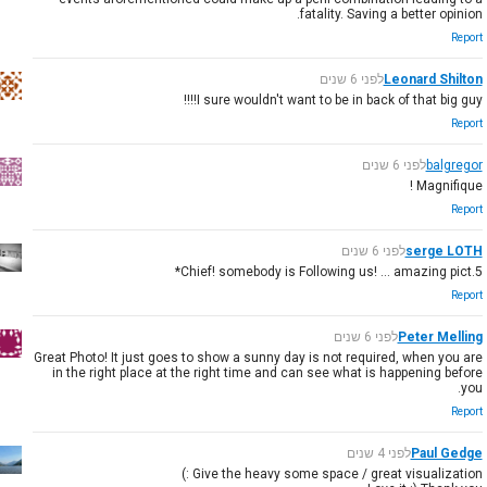
fatality. Saving a better opinion.
Report
Leonard Shilton
לפני 6 שנים
I sure wouldn't want to be in back of that big guy!!!!
Report
balgregor
לפני 6 שנים
Magnifique !
Report
serge LOTH
לפני 6 שנים
Chief! somebody is Following us! … amazing pict.5*
Report
Peter Melling
לפני 6 שנים
Great Photo! It just goes to show a sunny day is not required, when you are
in the right place at the right time and can see what is happening before
you.
Report
Paul Gedge
לפני 4 שנים
Give the heavy some space / great visualization :)