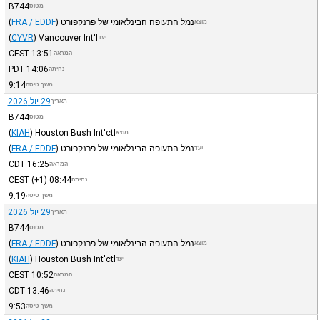
B744
מטוס
נמל התעופה הבינלאומי של פרנקפורט
)
FRA / EDDF
(
מוצא
(
CYVR
)
Vancouver Int'l
יעד
CEST
13:51
המראה
PDT
14:06
נחיתה
9:14
משך טיסה
29 יול 2026
תאריך
B744
מטוס
(
KIAH
)
Houston Bush Int'ctl
מוצא
נמל התעופה הבינלאומי של פרנקפורט
)
FRA / EDDF
(
יעד
CDT
16:25
המראה
CEST
(+1)
08:44
נחיתה
9:19
משך טיסה
29 יול 2026
תאריך
B744
מטוס
נמל התעופה הבינלאומי של פרנקפורט
)
FRA / EDDF
(
מוצא
(
KIAH
)
Houston Bush Int'ctl
יעד
CEST
10:52
המראה
CDT
13:46
נחיתה
9:53
משך טיסה