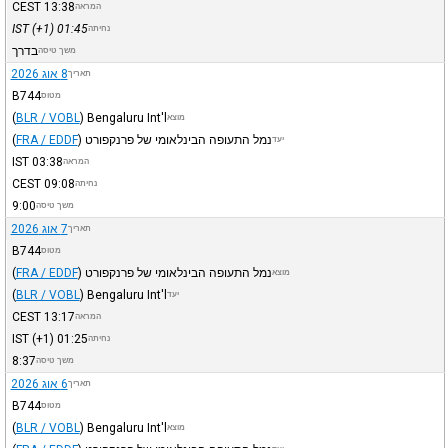
CEST
13:38
המראה
IST
(+1)
01:45
נחיתה
בדרך
משך טיסה
8 אוג 2026
תאריך
B744
מטוס
(
BLR / VOBL
)
Bengaluru Int'l
מוצא
נמל התעופה הבינלאומי של פרנקפורט
)
FRA / EDDF
(
יעד
IST
03:38
המראה
CEST
09:08
נחיתה
9:00
משך טיסה
7 אוג 2026
תאריך
B744
מטוס
נמל התעופה הבינלאומי של פרנקפורט
)
FRA / EDDF
(
מוצא
(
BLR / VOBL
)
Bengaluru Int'l
יעד
CEST
13:17
המראה
IST
(+1)
01:25
נחיתה
8:37
משך טיסה
6 אוג 2026
תאריך
B744
מטוס
(
BLR / VOBL
)
Bengaluru Int'l
מוצא