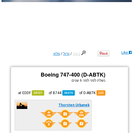
Like
בינוני
/
גדול
/
מלא
Boeing 747-400 (D-ABTK)
נשלח לפני
לפני 6 שנים
EDDF
at
B744
of
of D-ABTK
18727
36370
123
Thorsten Urbanek