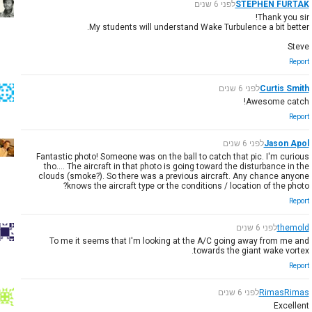
STEPHEN FURTAK
לפני 6 שנים
Thank you sir!
My students will understand Wake Turbulence a bit better.
Steve
Report
Curtis Smith
לפני 6 שנים
Awesome catch!
Report
Jason Apol
לפני 6 שנים
Fantastic photo! Someone was on the ball to catch that pic. I'm curious
tho.... The aircraft in that photo is going toward the disturbance in the
clouds (smoke?). So there was a previous aircraft. Any chance anyone
knows the aircraft type or the conditions / location of the photo?
Report
themold
לפני 6 שנים
To me it seems that I'm looking at the A/C going away from me and
towards the giant wake vortex.
Report
RimasRimas
לפני 6 שנים
Excellent