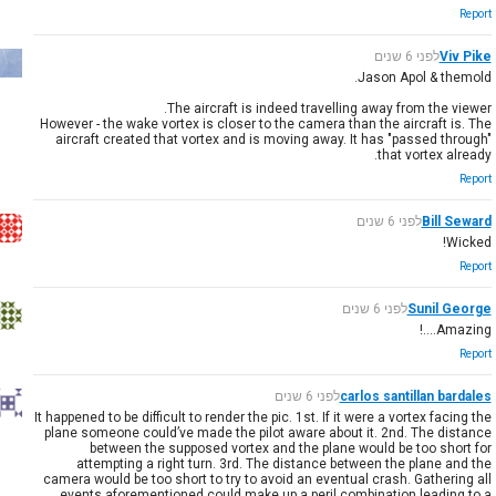
Report
Viv Pike
לפני 6 שנים
Jason Apol & themold.
The aircraft is indeed travelling away from the viewer.
However - the wake vortex is closer to the camera than the aircraft is. The
aircraft created that vortex and is moving away. It has "passed through"
that vortex already.
Report
Bill Seward
לפני 6 שנים
Wicked!
Report
Sunil George
לפני 6 שנים
Amazing....!
Report
carlos santillan bardales
לפני 6 שנים
It happened to be difficult to render the pic. 1st. If it were a vortex facing the
plane someone could’ve made the pilot aware about it. 2nd. The distance
between the supposed vortex and the plane would be too short for
attempting a right turn. 3rd. The distance between the plane and the
camera would be too short to try to avoid an eventual crash. Gathering all
events aforementioned could make up a peril combination leading to a