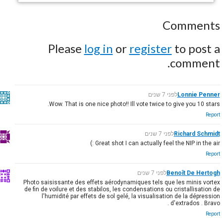
Comments
Please
log in
or
register
to post a
comment.
Lonnie Penner
לפני 7 שנים
Wow. That is one nice photo!! Ill vote twice to give you 10 stars.
Report
Richard Schmidt
לפני 7 שנים
Great shot I can actually feel the NIP in the air :)
Report
Benoît De Hertogh
לפני 7 שנים
Photo saisissante des effets aérodynamiques tels que les minis vortex
de fin de voilure et des stabilos, les condensations ou cristallisation de
l'humidité par effets de sol gelé, la visualisation de la dépression
d'extrados . Bravo .
Report