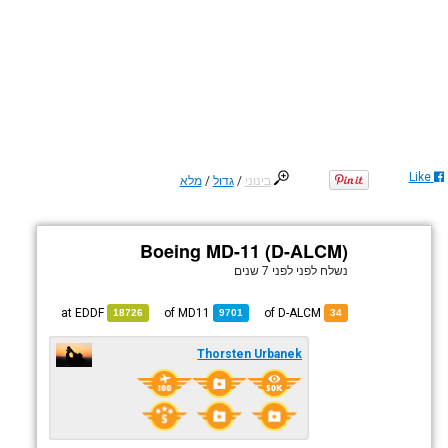
Like
בינוני
/
גדול
/
מלא
Boeing MD-11 (D-ALCM)
נשלח לפני
לפני 7 שנים
EDDF
at
MD11
of
of D-ALCM
18726
9701
34
Thorsten Urbanek