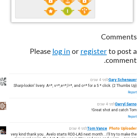
Comments
Please
log in
or
register
to post a
comment.
Gary Schenauer
לפני 4 שנים
Sharp-lookin' livery. A=*, v=*,e=*,l=*, and o=* for a 5 * click. (2 Thumbs Up)
Report
Darryl Sarno
לפני 4 שנים
Great shot and catch Tom!
Report
Photo Uploader
Tom Vance
לפני 4 שנים
very kind thank you...Avelo starts RDD-LAS next month....I'll try to make the