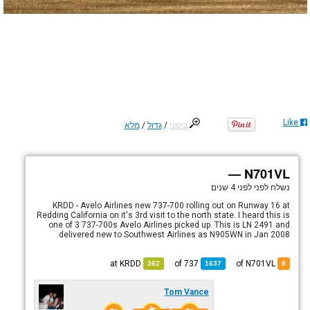
Like
בינוני
/
גדול
/
מלא
N701VL —
נשלח לפני
לפני 4 שנים
KRDD - Avelo Airlines new 737-700 rolling out on Runway 16 at
Redding California on it's 3rd visit to the north state. I heard this is
one of 3 737-700s Avelo Airlines picked up. This is LN 2491 and
delivered new to Southwest Airlines as N905WN in Jan 2008.
KRDD
at
737
of
of N701VL
362
1637
8
Tom Vance