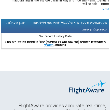
Inaugural again..the 1st Avelo was in May and nice and warm....January
will be cold.....Brrrrrr
Report
יומן פעילות
מעוניין בחיפוש היסטורי מלא של N701VL מאז שנת 1998?
קנה
עכשיו. קבל תוך שעה.
No Recent History Data
משתמשים רשומים (הרישום הוא קל ובחינם!) יכולים לצפות בהיסטוריה בת 3
months.
הצטרף
FlightAware provides accurate real-time,