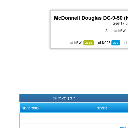
McDonnell Douglas DC-9-50 
 שנים
Seen at KBWI 
KBWI
at
DC95
of
2934
300
יומן פעילות
נחיתה
משך טיסה