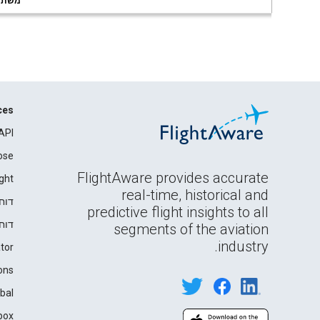
משתמשי
ces
API
ose
FlightAware provides accurate
ght
real-time, historical and
דוח
predictive flight insights to all
דוח
segments of the aviation
industry.
tor
ons
bal
box