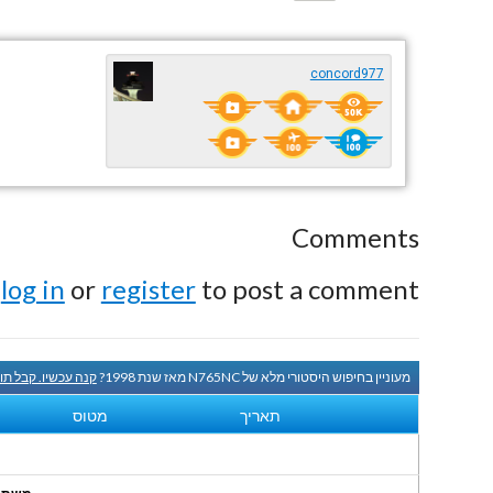
concord977
Comments
e
log in
or
register
to post a comment.
מעוניין בחיפוש היסטורי מלא של N765NC מאז שנת 1998?
קנה עכשיו. קבל תו
תאריך
מטוס