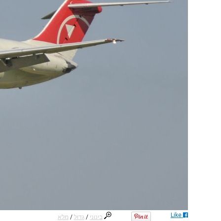
Like
בינוני
/
גדול
/
מלא