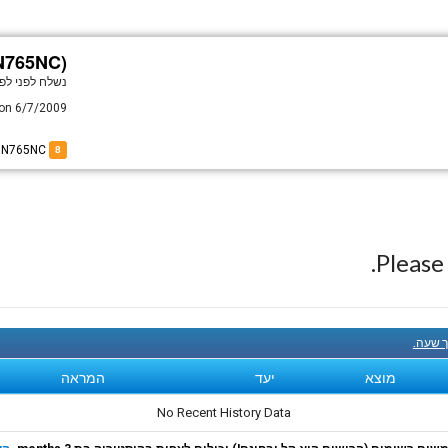
(N765NC)
נשלח לפני
לפני 17
on 6/7/2009.
of N765NC
8
Pleas
ך שעה.
מוצא
יעד
המראה
No Recent History Data