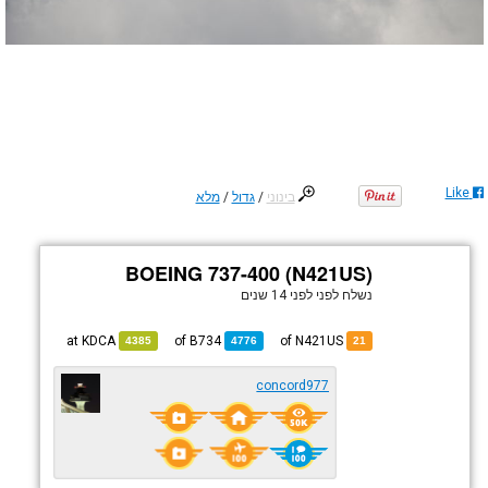
Like
בינוני
/
גדול
/
מלא
BOEING 737-400 (N421US)
נשלח לפני
לפני 14 שנים
KDCA
at
B734
of
of N421US
4385
4776
21
concord977