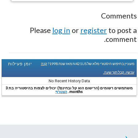
Comments
Please
log in
or
register
to post a
comment.
יומן פעילות
מעוניין בחיפוש היסטורי מלא של N421US מאז שנת 1998?
קנה
עכשיו. קבל תוך שעה.
No Recent History Data
משתמשים רשומים (הרישום הוא קל ובחינם!) יכולים לצפות בהיסטוריה בת 3
months.
הצטרף