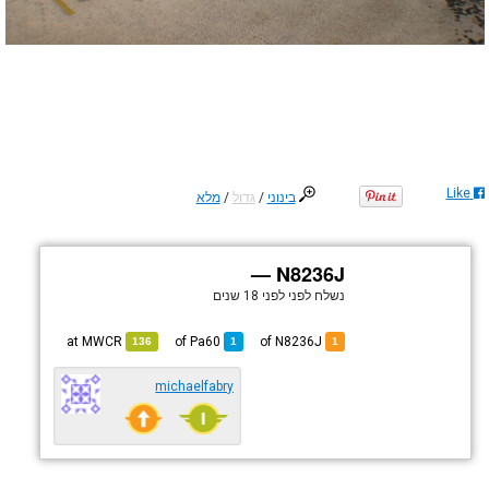
Like
בינוני
/
גדול
/
מלא
N8236J —
נשלח לפני
לפני 18 שנים
MWCR
at
Pa60
of
of N8236J
136
1
1
michaelfabry