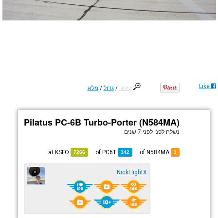
Like
בינוני
/
גדול
/
מלא
Pilatus PC-6B Turbo-Porter (N584MA)
נשלח לפני
לפני 7 שנים
KSFO
at
PC6T
of
of N584MA
7266
142
3
NickFlightX