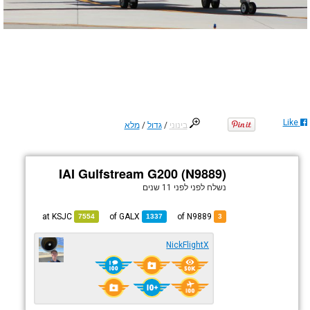
Like
בינוני
/
גדול
/
מלא
IAI Gulfstream G200 (N9889)
נשלח לפני
לפני 11 שנים
KSJC
at
GALX
of
of N9889
7554
1337
3
NickFlightX