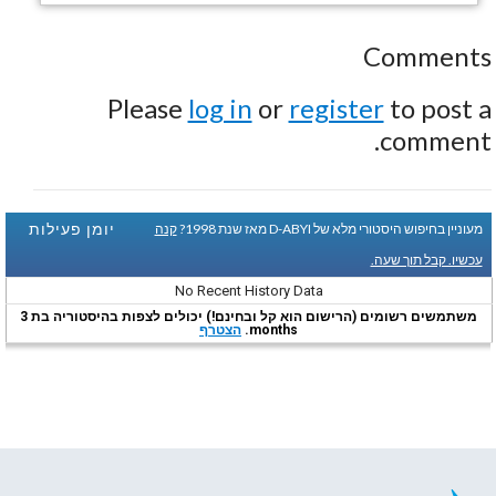
Comments
Please
log in
or
register
to post a
comment.
יומן פעילות
מעוניין בחיפוש היסטורי מלא של D-ABYI מאז שנת 1998?
קנה
עכשיו. קבל תוך שעה.
No Recent History Data
משתמשים רשומים (הרישום הוא קל ובחינם!) יכולים לצפות בהיסטוריה בת 3
months.
הצטרף