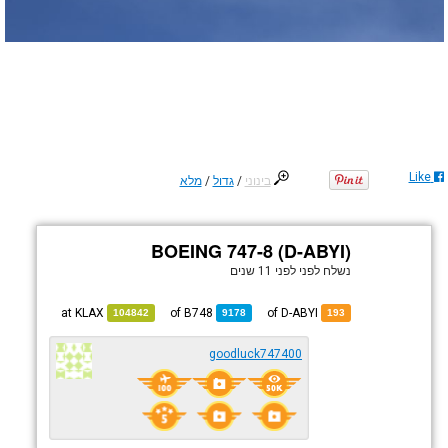
Like
בינוני
/
גדול
/
מלא
BOEING 747-8 (D-ABYI)
נשלח לפני
לפני 11 שנים
KLAX
at
B748
of
of D-ABYI
104842
9178
193
goodluck747400