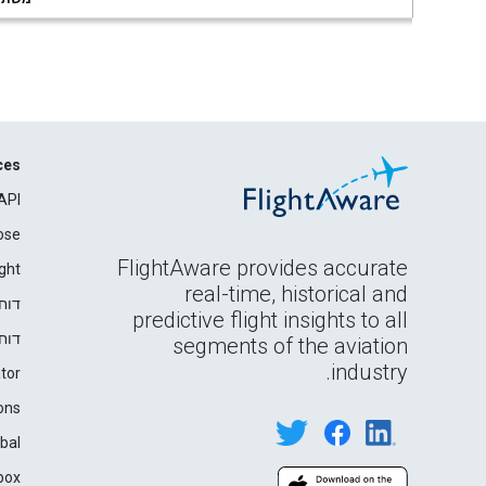
ces
API
ose
FlightAware provides accurate
ght
real-time, historical and
דוח
predictive flight insights to all
דוח
segments of the aviation
industry.
tor
ons
bal
box