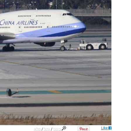
Like
בינוני
/
גדול
/
מלא