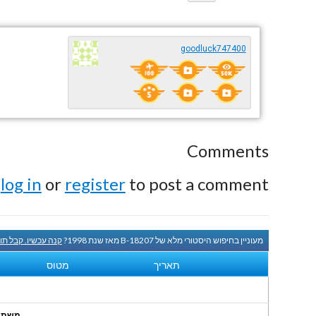
goodluck747400
Comments
e
log in
or
register
to post a comment.
מעוניין בחיפוש היסטורי מלא של B-18207 מאז שנת 1998?
קנה עכשיו. קבל תו
תאריך
מטוס
משתמשי