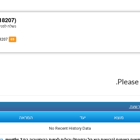
18207)
נשלח לפני
of B-18207
69
Pleas
ך שעה.
מוצא
יעד
המראה
No Recent History Data
ם רשומים (הרישום הוא קל ובחינם!) יכולים לצפות בהיסטוריה בת 3 months.
הצ