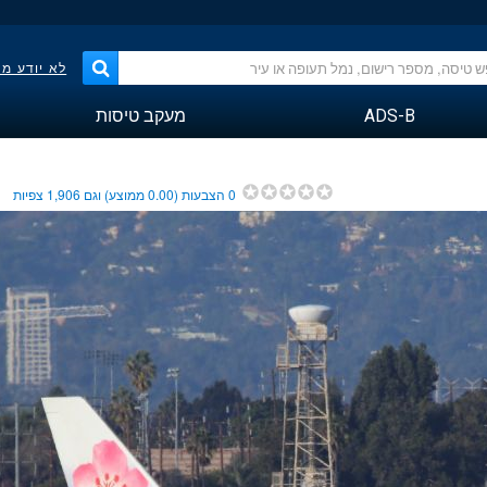
לא יודע מ
ADS-B
מעקב טיסות
0
הצבעות (
0.00
ממוצע) וגם
1,906
צפיות