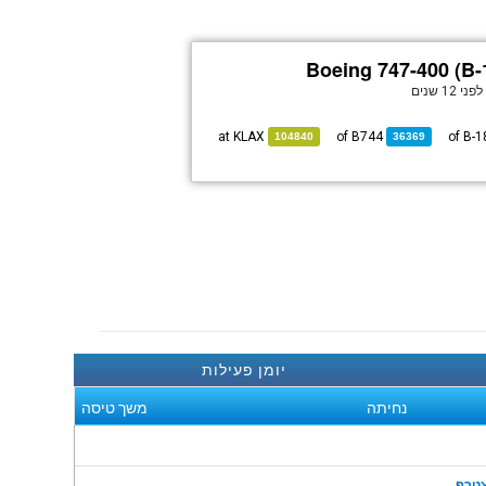
Boeing 747-400 (B-
לפני 12 שנים
KLAX
at
B744
of
104840
36369
יומן פעילות
נחיתה
משך טיסה
טרף