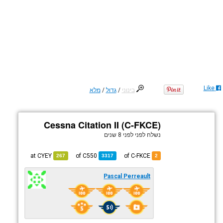
Like
בינוני
/
גדול
/
מלא
Cessna Citation II (C-FKCE)
נשלח לפני
לפני 8 שנים
CYEY
at
C550
of
of C-FKCE
267
3317
2
Pascal Perreault