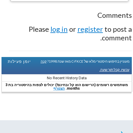
Comments
Please
log in
or
register
to post a
comment.
יומן פעילות
מעוניין בחיפוש היסטורי מלא של C-FKCE מאז שנת 1998?
קנה
עכשיו. קבל תוך שעה.
No Recent History Data
משתמשים רשומים (הרישום הוא קל ובחינם!) יכולים לצפות בהיסטוריה בת 3
months.
הצטרף