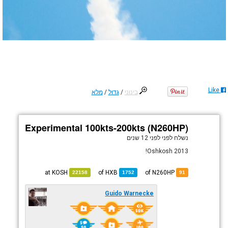
Like
בינוני
/
גדול
/
מלא
Experimental 100kts-200kts (N260HP)
נשלח לפני
לפני 12 שנים
Oshkosh 2013!
KOSH
at
HXB
of
of N260HP
22158
1752
91
Guido Warnecke