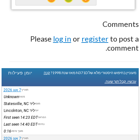
Comments
Please
log in
or
register
to post a
comment.
יומן פעילות
מעוניין בחיפוש היסטורי מלא של N371D מאז שנת 1998?
קנה
עכשיו. קבל תוך שעה.
7 אוג 2026
תאריך
Unknown
מטוס
ליד Statesville, NC
מוצא
ליד Lincolnton, NC
יעד
First seen 14:23
EDT
המראה
Last seen 14:40
EDT
נחיתה
0:16
משך טיסה
7 אוג 2026
תאריך