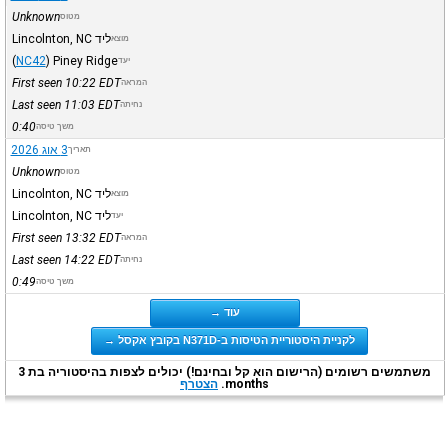
Unknown
מטוס
ליד Lincolnton, NC
מוצא
(
NC42
)
Piney Ridge
יעד
First seen 10:22
EDT
המראה
Last seen 11:03
EDT
נחיתה
0:40
משך טיסה
3 אוג 2026
תאריך
Unknown
מטוס
ליד Lincolnton, NC
מוצא
ליד Lincolnton, NC
יעד
First seen 13:32
EDT
המראה
Last seen 14:22
EDT
נחיתה
0:49
משך טיסה
עוד →
לקניית היסטוריית הטיסות ב-N371D בקובץ אקסל →
משתמשים רשומים (הרישום הוא קל ובחינם!) יכולים לצפות בהיסטוריה בת 3
months.
הצטרף