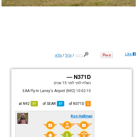
Like
בינוני
/
גדול
/
מלא
N371D —
נשלח לפני
לפני 15 שנים
EAA Fly-In Laney's Airport (N92) 10-02-10
N92
at
SEAR
of
of N371D
37
37
1
Ron Hallman