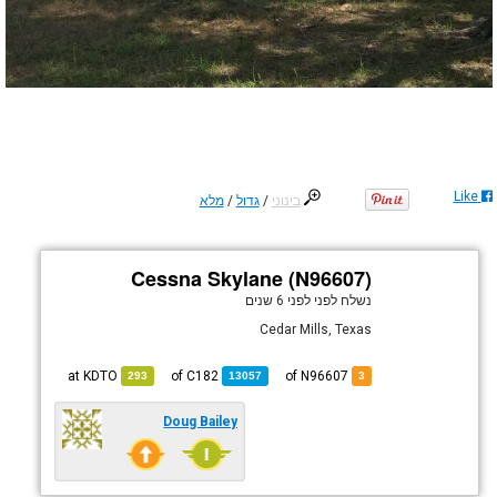
Like
בינוני
/
גדול
/
מלא
Cessna Skylane (N96607)
נשלח לפני
לפני 6 שנים
Cedar Mills, Texas
KDTO
at
C182
of
of N96607
293
13057
3
Doug Bailey