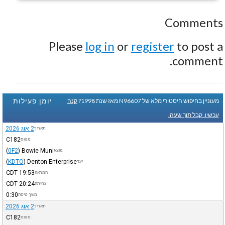
Comments
Please
log in
or
register
to post a
comment.
יומן פעילות
מעוניין בחיפוש היסטורי מלא של N96607 מאז שנת 1998?
קנה
עכשיו. קבל תוך שעה.
2 אוג 2026
תאריך
C182
מטוס
(
0F2
)
Bowie Muni
מוצא
(
KDTO
)
Denton Enterprise
יעד
CDT
19:53
המראה
CDT
20:24
נחיתה
0:30
משך טיסה
2 אוג 2026
תאריך
C182
מטוס