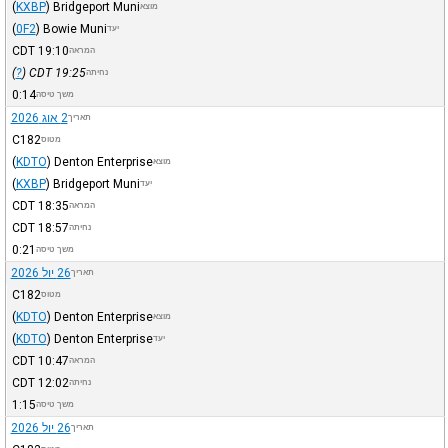
(
KXBP
)
Bridgeport Muni
מוצא
(
0F2
)
Bowie Muni
יעד
CDT
19:10
המראה
)
?
(
CDT
19:25
נחיתה
0:14
משך טיסה
2 אוג 2026
תאריך
C182
מטוס
(
KDTO
)
Denton Enterprise
מוצא
(
KXBP
)
Bridgeport Muni
יעד
CDT
18:35
המראה
CDT
18:57
נחיתה
0:21
משך טיסה
26 יול 2026
תאריך
C182
מטוס
(
KDTO
)
Denton Enterprise
מוצא
(
KDTO
)
Denton Enterprise
יעד
CDT
10:47
המראה
CDT
12:02
נחיתה
1:15
משך טיסה
26 יול 2026
תאריך