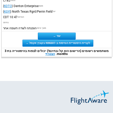
C182
מטוס
(
KDTO
)
Denton Enterprise
מוצא
(
KGYI
)
North Texas Rgnl/Perrin Field
יעד
CDT
10:47
המראה
נחיתה
הופנתה לשדה תעופה אחר
משך טיסה
עוד →
לקניית היסטוריית הטיסות ב-N96607 בקובץ אקסל →
משתמשים רשומים (הרישום הוא קל ובחינם!) יכולים לצפות בהיסטוריה בת 3
months.
הצטרף