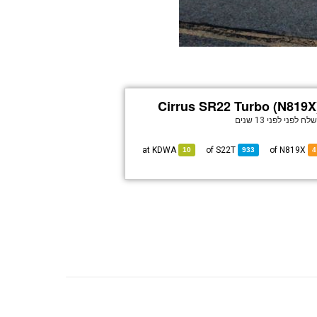
Cirrus SR22 Turbo (N819X
שלח לפני
לפני 13 שנים
KDWA
at
S22T
of
of N819X
10
933
4