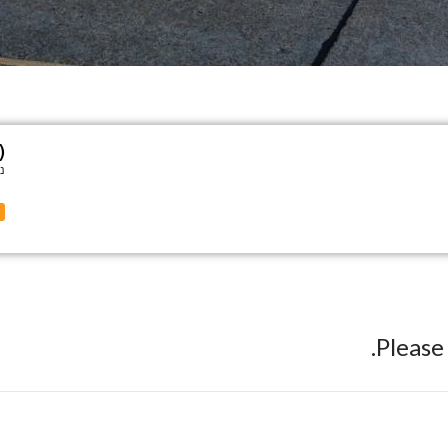
)
נ
Pleas