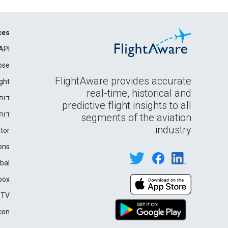
ces
API
ose
FlightAware provides accurate
ght
real-time, historical and
דוח
predictive flight insights to all
דוח
segments of the aviation
industry.
tor
ons
bal
box
 TV
con